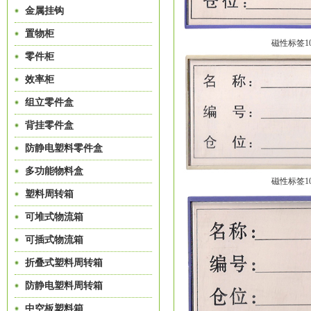
金属挂钩
置物柜
磁性标签10
零件柜
效率柜
组立零件盒
背挂零件盒
防静电塑料零件盒
多功能物料盒
磁性标签10
塑料周转箱
可堆式物流箱
可插式物流箱
折叠式塑料周转箱
防静电塑料周转箱
中空板塑料箱