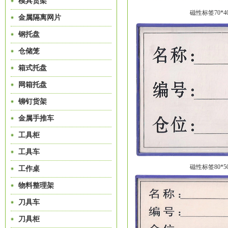
模具货架
磁性标签70*40
金属隔离网片
钢托盘
仓储笼
箱式托盘
网箱托盘
铆钉货架
金属手推车
工具柜
工具车
磁性标签80*50
工作桌
物料整理架
刀具车
刀具柜