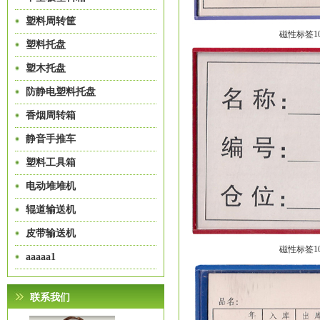
塑料周转筐
磁性标签10
塑料托盘
塑木托盘
防静电塑料托盘
香烟周转箱
静音手推车
塑料工具箱
电动堆堆机
辊道输送机
皮带输送机
磁性标签10
aaaaa1
联系我们