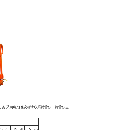
方案,采购电动堆垛机请联系特蕾莎！特蕾莎生
9/1233
CTS1516
CTS1525