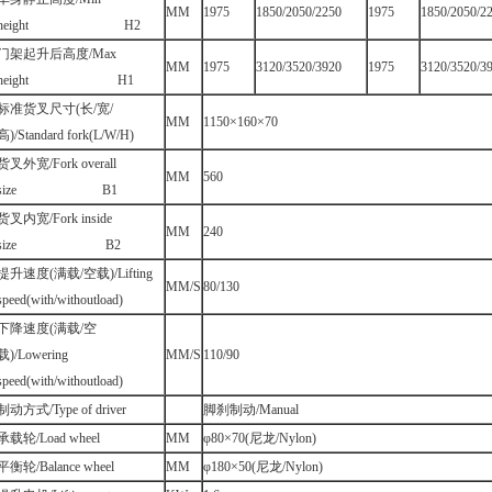
MM
1975
1850/2050/2250
1975
1850/2050/2
height H2
门架起升后高度/Max
MM
1975
3120/3520/3920
1975
3120/3520/3
height H1
标准货叉尺寸(长/宽/
MM
1150×160×70
高)/Standard fork(L/W/H)
货叉外宽/Fork overall
MM
560
size B1
货叉内宽/Fork inside
MM
240
size B2
提升速度(满载/空载)/Lifting
MM/S
80/130
speed(with/withoutload)
下降速度(满载/空
载)/Lowering
MM/S
110/90
speed(with/withoutload)
制动方式/Type of driver
脚刹制动/Manual
承载轮/Load wheel
MM
φ80×70(尼龙/Nylon)
平衡轮/Balance wheel
MM
φ180×50(尼龙/Nylon)