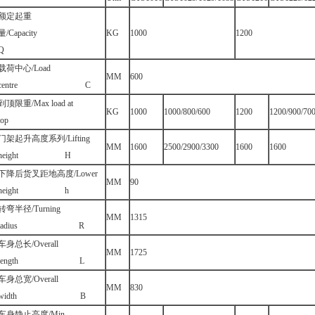
额定起重
量/Capacity
KG
1000
1200
Q
载荷中心/Load
MM
600
centre C
到顶限重/Max load at
KG
1000
1000/800/600
1200
1200/900/70
top
门架起升高度系列/Lifting
MM
1600
2500/2900/3300
1600
1600
height H
下降后货叉距地高度/Lower
MM
90
height h
转弯半径/Turning
MM
1315
tadius R
车身总长/Overall
MM
1725
length L
车身总宽/Overall
MM
830
width B
车身静止高度/Min